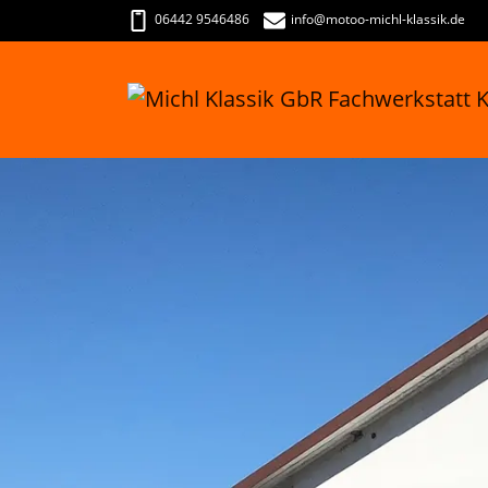
06442 9546486
info
@motoo-michl-klassik.de